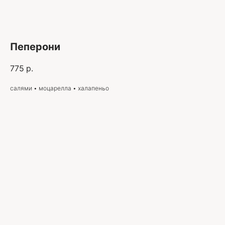
Пеперони
775
р.
салями • моцарелла • халапеньо